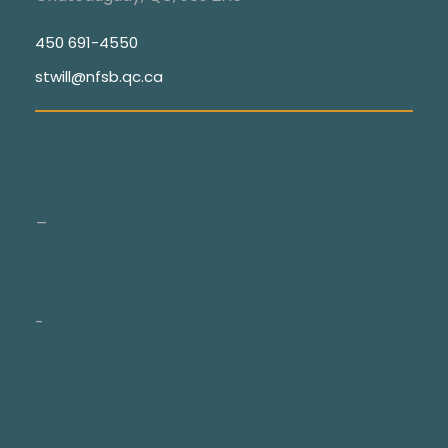
450 691-4550
stwill@nfsb.qc.ca
_
-