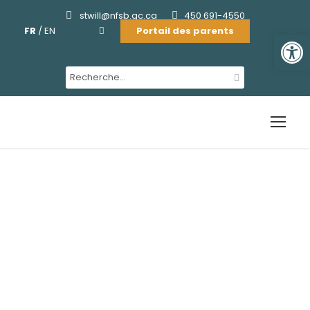
stwill@nfsb.qc.ca
450 691-4550
FR
/
EN
Portail des parents
Ouvrir la barre d'outils
Cafétéria