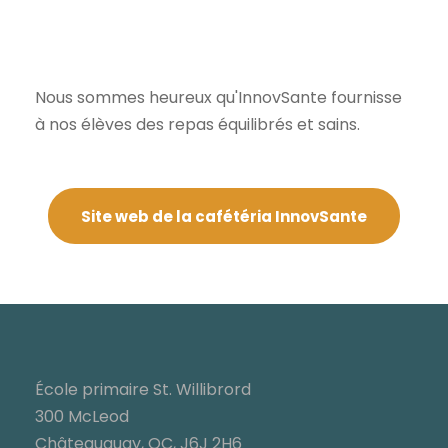
Nous sommes heureux qu'InnovSante fournisse
à nos élèves des repas équilibrés et sains.
Site web de la cafétéria InnovSante
École primaire St. Willibrord
300 McLeod
Châteauguay, QC, J6J 2H6